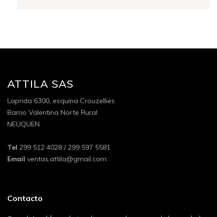
ATTILA SAS
Laprida 6300, esquina Crouzellies
Barrio Valentina Norte Rural
NEUQUEN
Tel
299 512 4028 / 299 597 5581
Email
ventas.attila@gmail.com
Contacto